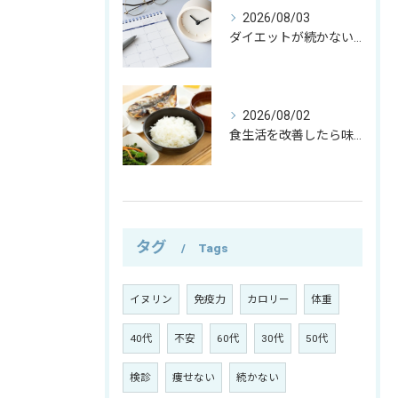
2026/08/03
ダイエットが続かない本当の理由｜運動よりも大切な考え方とは？
2026/08/02
食生活を改善したら味覚が変わった─僕が自然と食べなくなったもの─
タグ
Tags
イヌリン
免疫力
カロリー
体重
40代
不安
60代
30代
50代
検診
痩せない
続かない