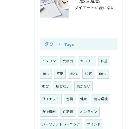
2026/08/03
ダイエットが続かない本当の理由｜運動よりも大切な考え方とは？
タグ
Tags
イヌリン
免疫力
カロリー
体重
40代
不安
60代
30代
50代
検診
痩せない
続かない
ダイエット
習慣
健康
腸内環境
食物繊維
血糖値
オンライン
パーソナルトレーニング
マインド