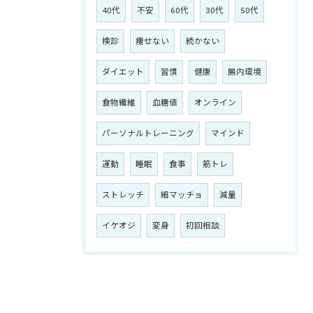
40代
不安
60代
30代
50代
検診
痩せない
続かない
ダイエット
習慣
健康
腸内環境
食物繊維
血糖値
オンライン
パーソナルトレーニング
マインド
運動
睡眠
食事
筋トレ
ストレッチ
細マッチョ
減量
イケオジ
変身
初回相談