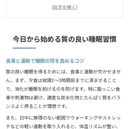
朝晩の過ごし方が睡眠の質を左右する理由
質の良い睡眠と疲労回復の関係を知る
厚生労働省推奨の睡眠ポイント解説
食事や運動が眠りの質を変える理由
今日から始める質の良い睡眠習慣
バランスの良い食事が深い睡眠を生むしく
み
食事と運動で睡眠の質を高めるコツ
運動習慣が睡眠のリズムを整える理由
質の良い睡眠を得るためには、食事と運動が欠かせませ
睡眠と食事タイミングの最適なバランス
ん。まず、夕食は就寝2〜3時間前までに済ませること
疲労回復と質の良い睡眠を実感するために
で、消化が睡眠を妨げるのを防げます。特に脂っこい食
食事と運動の工夫で眠りの深さが変わる
事や刺激物は避け、適度な炭水化物とたんぱく質をバラ
スムーズな入眠には何が効くのか
ンスよく摂ることが理想です。
寝る前の食事と運動が入眠を助ける理由
また、日中に無理のない範囲でウォーキングやストレッ
睡眠導入を助ける食事の取り方とは
チなどの軽い運動を取り入れると、体温リズムが整い、