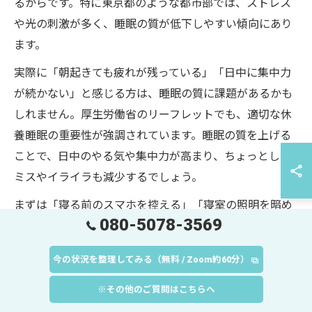
るからです。特に東京都のような都市部では、ストレス
や光の刺激が多く、睡眠の質が低下しやすい傾向にあり
ます。
実際に「朝起きても疲れが残っている」「日中に集中力
が続かない」と感じる方は、睡眠の質に課題があるかも
しれません。厚生労働省のリーフレットでも、適切な休
養睡眠の重要性が強調されています。睡眠の質を上げる
ことで、日中のやる気や集中力が高まり、ちょっとした
ミスやイライラも減少するでしょう。
まずは「寝る前のスマホを控える」「寝室の照明を暗め
080-5078-3569
にする」といった簡単な工夫から始めてみてください。
質の良い睡眠が、忙しい毎日の活力をしっかり支えてく
今の状況を整理してみる（無料 / Zoom約60分）
れます。
※その他のご質問はこちらへ
運動と睡眠の関係性を深く理解しよう