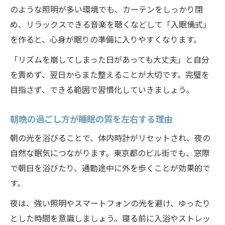
食生活改善でコンディション維持を実感
のような照明が多い環境でも、カーテンをしっかり閉
疲労回復と健康維持に役立つ睡眠習慣
め、リラックスできる音楽を聴くなどして「入眠儀式」
睡眠環境と日常リズムの整え方ポイント
を作ると、心身が眠りの準備に入りやすくなります。
快適な睡眠環境の作り方と運動の関係
「リズムを崩してしまった日があっても大丈夫」と自分
食事の工夫が日常リズムを整える理由
を責めず、翌日からまた整えることが大切です。完璧を
睡眠と運動のタイミングが大切な理由
目指さず、できる範囲で習慣化していきましょう。
質の良い睡眠を叶える夜の習慣とは
朝晩の過ごし方が睡眠の質を左右する理由
疲労回復につながる生活リズム改善法
朝の光を浴びることで、体内時計がリセットされ、夜の
自然な眠気につながります。東京都のビル街でも、窓際
で朝日を浴びたり、通勤途中に外を歩くことが効果的で
す。
夜は、強い照明やスマートフォンの光を避け、ゆったり
とした時間を意識しましょう。寝る前に入浴やストレッ