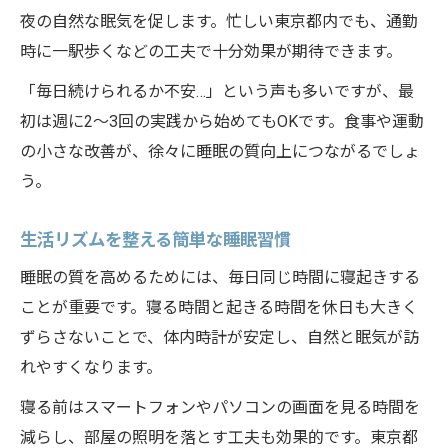
リラックス運動でスムーズな入眠を目指す
夜の自然な眠気を促します。忙しい東京都内でも、通勤
質の良い睡眠へ導く夜の過ごし方の工夫
時に一駅歩くなどの工夫で十分効果が期待できます。
疲労回復と入眠促進を両立する方法
「毎日続けられるか不安…」という声も多いですが、最
疲労回復へ導くシンプルな快眠習慣
初は週に2〜3回の実践から始めてもOKです。食事や運動
食事と運動を見直して疲労回復を早める
の小さな改善が、徐々に睡眠の質向上につながるでしょ
質の良い睡眠がもたらす体調管理効果
う。
睡眠で疲労回復するための生活習慣づくり
生活リズムを整える簡単な睡眠習慣
疲れを癒す睡眠前のおすすめ運動法
睡眠の質を高めるためには、毎日同じ時間に寝起きする
睡眠と食事のバランスが快眠を作る理由
ことが重要です。寝る時間と起きる時間を休日も大きく
睡眠とコンディション維持の秘訣を解説
ずらさないことで、体内時計が安定し、自然と眠気が訪
食事・運動・睡眠で体調を整える基本
れやすくなります。
質の良い睡眠が日中の活力を支える理由
寝る前はスマートフォンやパソコンの画面を見る時間を
運動と睡眠の関係性を深く理解しよう
減らし、部屋の照明を落とす工夫も効果的です。東京都