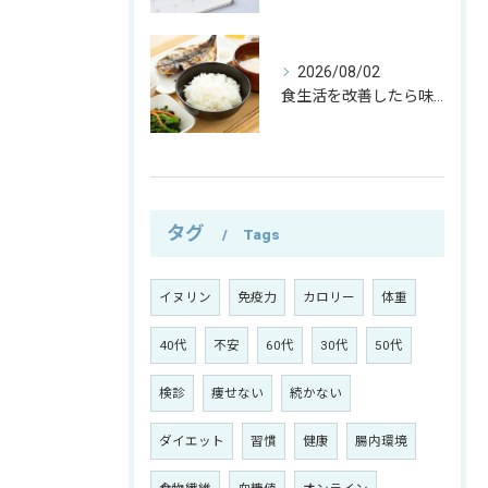
2026/08/02
食生活を改善したら味覚が変わった─僕が自然と食べなくなったもの─
タグ
Tags
イヌリン
免疫力
カロリー
体重
40代
不安
60代
30代
50代
検診
痩せない
続かない
ダイエット
習慣
健康
腸内環境