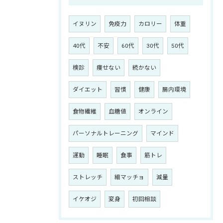
イヌリン
免疫力
カロリー
体重
40代
不安
60代
30代
50代
検診
痩せない
続かない
ダイエット
習慣
健康
腸内環境
食物繊維
血糖値
オンライン
パーソナルトレーニング
マインド
運動
睡眠
食事
筋トレ
ストレッチ
細マッチョ
減量
イケオジ
変身
初回相談