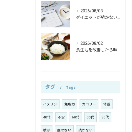
2026/08/03
ダイエットが続かない本当の理由｜運動よりも大切な考え方とは？
2026/08/02
食生活を改善したら味覚が変わった─僕が自然と食べなくなったもの─
タグ
Tags
イヌリン
免疫力
カロリー
体重
40代
不安
60代
30代
50代
検診
痩せない
続かない