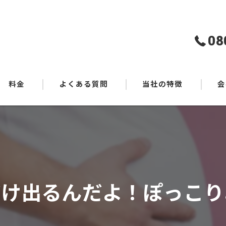
08
料金
よくある質問
当社の特徴
会
ダイエット
食事指導
健康
だけ出るんだよ！ぽっこり
マンツーマン
中高年